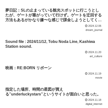
夢日記：SLの止まっている観光スポットに行こうとし
たが、ゲートが塞がっていて行けず。ゲートを迂回する
方法もあるがかなり嫌〜な感じで課金しようとしてく
る。
2024.12.06
dream_journal
Sound file : 2024/11/12, Tobu Noda Line, Kashiwa
Station sound.
2024.11.20
art_culture
映画：RE:BORN リボーン
2024.11.19
movie
指定した場所、時間の星図が買え
る”underluckystars”というサイトが面白いと思った。
2024.11.18
digital_internet