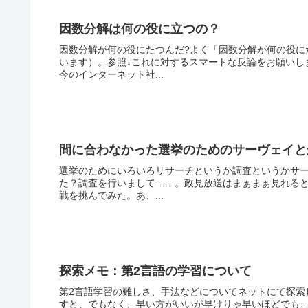
因数分解は何の役に立つの？
因数分解が何の役にたつんだ?よく「因数分解が何の役に
います）。参照↓これに対するスマートな反論をお願いし
今のインターネット社...
間に合わなかった選挙のためのサーヴェイと
選挙のためにいろいろリサーチというか調査というかサ
た？調査を行いまして……。政見放送はまぁまぁ見れる
戦を挑んでみた。あ、...
探索メモ：第2言語の学習について
第2言語学習の難しさ、手法などについてネットにて探索
すと、でもなく、早い方がいいが早けりゃ早いほどでも…