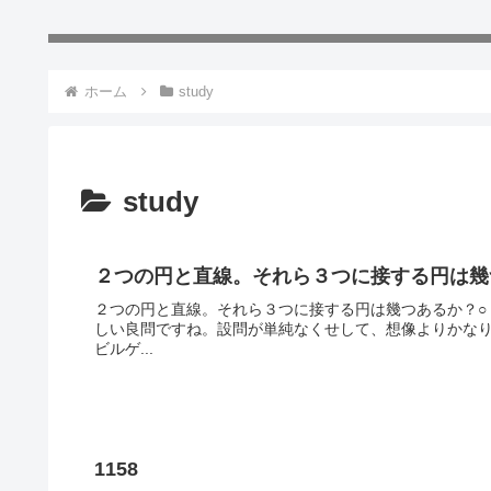
ホーム
study
study
２つの円と直線。それら３つに接する円は幾
２つの円と直線。それら３つに接する円は幾つあるか？○ ○-
しい良問ですね。設問が単純なくせして、想像よりかな
ビルゲ...
1158