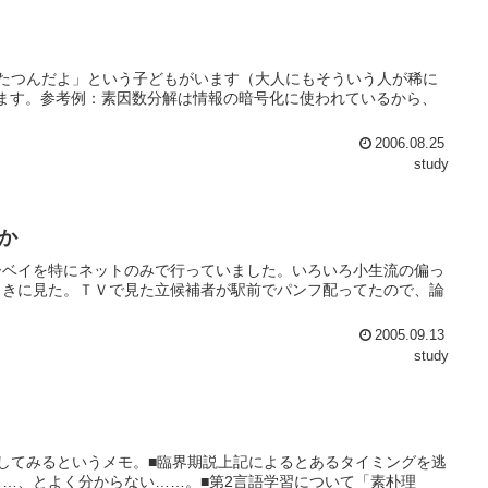
たつんだよ」という子どもがいます（大人にもそういう人が稀に
ます。参考例：素因数分解は情報の暗号化に使われているから、
2006.08.25
study
か
ーベイを特にネットのみで行っていました。いろいろ小生流の偏っ
ときに見た。ＴＶで見た立候補者が駅前でパンフ配ってたので、論
2005.09.13
study
してみるというメモ。■臨界期説上記によるとあるタイミングを逃
…、とよく分からない……。■第2言語学習について「素朴理