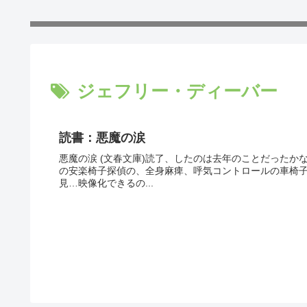
ジェフリー・ディーバー
読書：悪魔の涙
悪魔の涙 (文春文庫)読了、したのは去年のことだった
の安楽椅子探偵の、全身麻痺、呼気コントロールの車椅
見…映像化できるの...