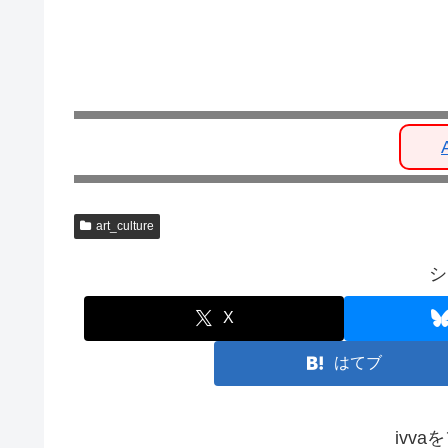
art_culture
シ
X
はてブ
ivv