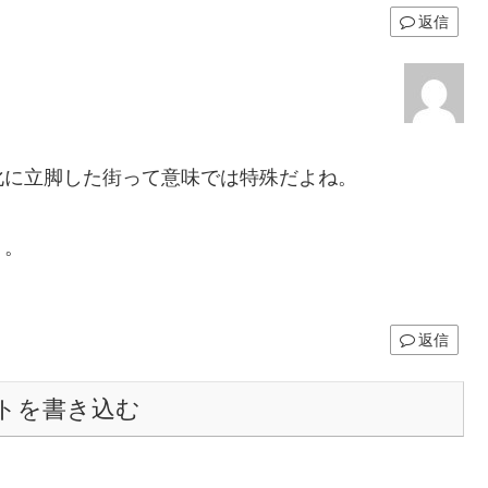
返信
化に立脚した街って意味では特殊だよね。
。。
返信
トを書き込む