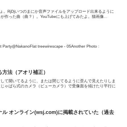
してちょ。RjDjいつのまにか音声ファイルをアップロード出来るように
作った曲（曲？）。YouTubeにも上げてみたよ。猫画像...
 Party@NakanoFlat treewirescape - 05Another Photo :
る方法（アオリ補正）
対して開いてるように、または閉じてるように歪んで見えたりしま
はじゃばら式のカメラ（ビューカメラ）で受像面を傾けたり平行に
ナル オンライン(wsj.com)に掲載されていた（過去