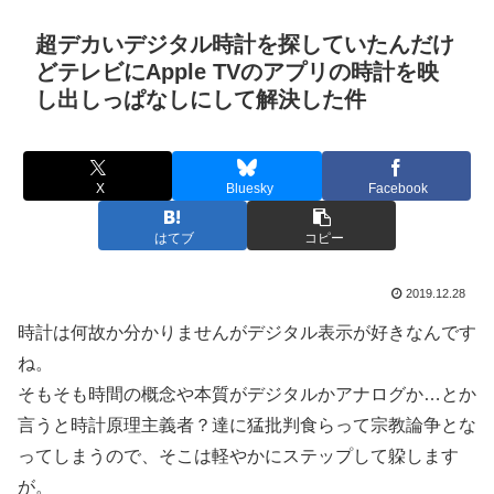
超デカいデジタル時計を探していたんだけ
どテレビにApple TVのアプリの時計を映
し出しっぱなしにして解決した件
X
Bluesky
Facebook
はてブ
コピー
2019.12.28
時計は何故か分かりませんがデジタル表示が好きなんです
ね。
そもそも時間の概念や本質がデジタルかアナログか…とか
言うと時計原理主義者？達に猛批判食らって宗教論争とな
ってしまうので、そこは軽やかにステップして躱します
が。