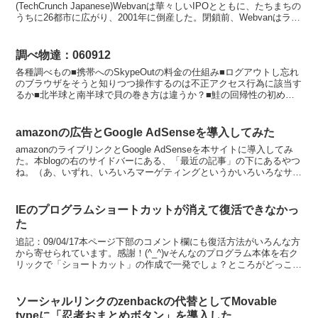
(TechCrunch Japanese)Webvanは華々しいIPOとともに、たちまちの
うちに26都市に広がり、2001年に倒産した。閉鎖前、Webvanはライ
バル...
調べ物達：060912
各種調べもの■携帯へのSkypeOutの料金の仕組み■ログアウトし忘れ
のブラウザをそうと知りつつ操作するのは不正アクセス行為に該当す
るか■北半球と南半球で貝の巻き方は違うか？■鮭の回帰性の初めて
気づいた人■ドライカッパーなどなど…。このうち...
amazonの広告とGoogle AdSenseを導入してみた
amazonのライブリンクとGoogle AdSenseを本サイトに導入してみ
た。本blogの右のサイドバーにある、「最近の記事」の下にあるやつ
ね。（あ、いずれ、いろいろマーゲティングというかいろいろなサイ
トを参考にしたりアクセス解析したり...
IEのプログラムショートカットが消えて復活できなかっ
た
追記：09/04/17本ページ下部のコメント欄にも復活方法がいろんな方
から寄せられています。感謝！(^_^)vそんなのプログラム本体を右ク
リックで「ショートカット」の作成で一発でしょ？ところがどっこ
い…。IE（７からかな？）はプログラム本体...
ソーシャルリンクのzenbackの代替としてMovable
typeに「忍者おまとめボタン」を導入した