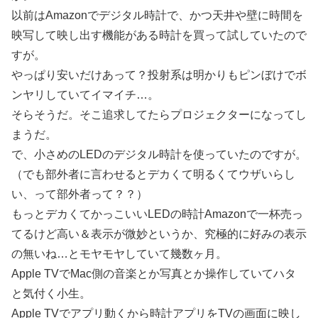
以前はAmazonでデジタル時計で、かつ天井や壁に時間を
映写して映し出す機能がある時計を買って試していたので
すが。
やっぱり安いだけあって？投射系は明かりもピンぼけでボ
ンヤリしていてイマイチ…。
そらそうだ。そこ追求してたらプロジェクターになってし
まうだ。
で、小さめのLEDのデジタル時計を使っていたのですが。
（でも部外者に言わせるとデカくて明るくてウザいらし
い、って部外者って？？）
もっとデカくてかっこいいLEDの時計Amazonで一杯売っ
てるけど高い＆表示が微妙というか、究極的に好みの表示
の無いね…とモヤモヤしていて幾数ヶ月。
Apple TVでMac側の音楽とか写真とか操作していてハタ
と気付く小生。
Apple TVでアプリ動くから時計アプリをTVの画面に映し