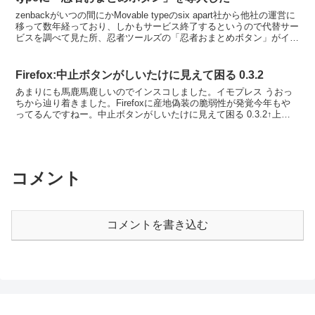
zenbackがいつの間にかMovable typeのsix apart社から他社の運営に
移って数年経っており、しかもサービス終了するというので代替サー
ビスを調べて見た所、忍者ツールズの「忍者おまとめボタン」がイイ
っぽい、ので移行してみた。...
Firefox:中止ボタンがしいたけに見えて困る 0.3.2
あまりにも馬鹿馬鹿しいのでインスコしました。イモプレス うおっ
ちから辿り着きました。Firefoxに産地偽装の脆弱性が発覚今年もや
ってるんですねー。中止ボタンがしいたけに見えて困る 0.3.2↑上記
記事にもあるように本物。これをインスコで…...
コメント
コメントを書き込む