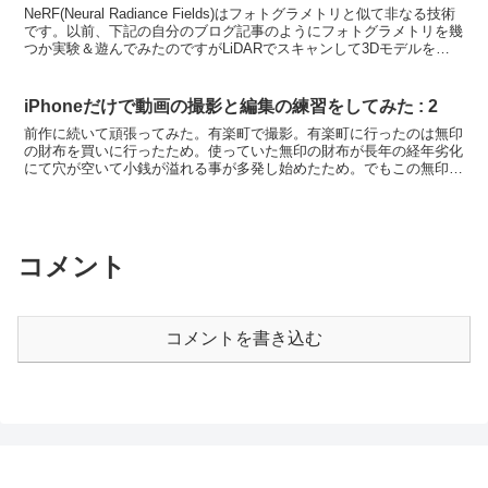
NeRF(Neural Radiance Fields)はフォトグラメトリと似て非なる技術
です。以前、下記の自分のブログ記事のようにフォトグラメトリを幾
つか実験＆遊んでみたのですがLiDARでスキャンして3Dモデルをア
ップロードしてみるテス...
iPhoneだけで動画の撮影と編集の練習をしてみた : 2
前作に続いて頑張ってみた。有楽町で撮影。有楽町に行ったのは無印
の財布を買いに行ったため。使っていた無印の財布が長年の経年劣化
にて穴が空いて小銭が溢れる事が多発し始めたため。でもこの無印の
財布、多分20年ぐらい使ったと思う。しかもそんな高くな...
コメント
コメントを書き込む