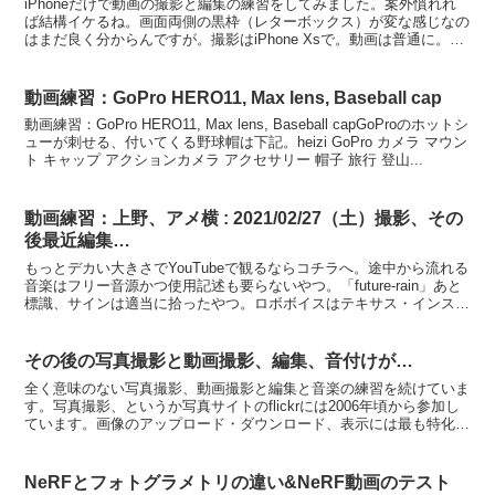
iPhoneだけで動画の撮影と編集の練習をしてみました。案外慣れれ
ば結構イケるね。画面両側の黒枠（レターボックス）が変な感じなの
はまだ良く分からんですが。撮影はiPhone Xsで。動画は普通に。編
集はiOSアプリのiMovie。無料。音楽...
動画練習：GoPro HERO11, Max lens, Baseball cap
動画練習：GoPro HERO11, Max lens, Baseball capGoProのホットシ
ューが刺せる、付いてくる野球帽は下記。heizi GoPro カメラ マウン
ト キャップ アクションカメラ アクセサリー 帽子 旅行 登山...
動画練習：上野、アメ横 : 2021/02/27（土）撮影、その
後最近編集…
もっとデカい大きさでYouTubeで観るならコチラへ。途中から流れる
音楽はフリー音源かつ使用記述も要らないやつ。「future-rain」あと
標識、サインは適当に拾ったやつ。ロボボイスはテキサス・インスツ
ルメンツ、Texas Instrum...
その後の写真撮影と動画撮影、編集、音付けが…
全く意味のない写真撮影、動画撮影と編集と音楽の練習を続けていま
す。写真撮影、というか写真サイトのflickrには2006年頃から参加し
ています。画像のアップロード・ダウンロード、表示には最も特化し
ている？サイトなので本ブログの画像データも実...
NeRFとフォトグラメトリの違い&NeRF動画のテスト