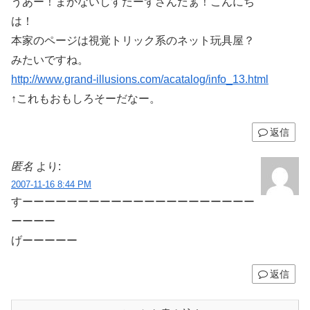
うあー！まかないしすたーずさんだぁ！こんにち
は！
本家のページは視覚トリック系のネット玩具屋？
みたいですね。
http://www.grand-illusions.com/acatalog/info_13.html
↑これもおもしろそーだなー。
返信
匿名
より:
2007-11-16 8:44 PM
すーーーーーーーーーーーーーーーーーーーーー
ーーーー
げーーーーー
返信