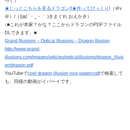
ろぐ）
★じっとこちらを見るドラゴン!!★作ってびっくり
\（＠v
＠）/（((φ( ´・_・｀ )きまぐれ おえかき）
↓■これが本家？かな？ここからドラゴンのPDFファイル
DLできます。■
Grand Illusions – Optical Illusions – Dragon Illusion
http://www.grand-
illusions.com/images/articles/opticalillusions/dragon_illusi
on/dragon.pdf
YouTubeで
cool dragon illusion nice papercraft
で検索して
も、同様の動画がイパーイです。