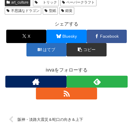
art_culture
トリック
ペーパークラフト
不思議なドラゴン
型紙
錯覚
シェアする
X
Bluesky
Facebook
はてブ
コピー
ivvaをフォローする
阪神・淡路大震災＆蛇口の向き＆上下