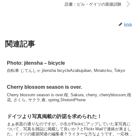
読書：ビル・ゲイツの面接試験
ivva
関連記事
Photo: jitensha – bicycle
自転車 じてんしゃ jitensha bicycleAzabujuban, Minato-ku, Tokyo
Cherry blossom season is over.
Cherry blossom season is over.桜, Sakura, cherry, cherryblossom,桜
花, さくら, サクラ,春, spring,ShotoniPhone
ドイツより写真掲載の許諾を求められた！
まぁ表題の通りなのですが。小生がFlickrにアップしていた某写真に
ついて、写真を雑誌に掲載して良いか？とFlickr Mailで連絡が来まし
た。ドイツの建築関連の編集者？ライターな方なようです。一応検索
すると名前引っかかりますね。本も出し...