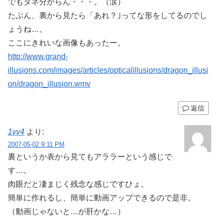
でもタネ分からん・・・。（涙）
たぶん、裏から見たら「あれ？｣ってな形をしてるのでし
ょうね…。
ここにきれいな画像もあったー。
http://www.grand-
illusions.com/images/articles/opticalillusions/dragon_illusi
on/dragon_illusion.wmv
返信
1vv4
より:
2007-05-02 9:11 PM
裏というか表から見てもアララーという感じで
す…。
肉眼だと凄まじく残念な感じですひょ。
簡単に作れるし、簡単に動画アップできるので是非。
（動画じゃないと…が肝かな…）