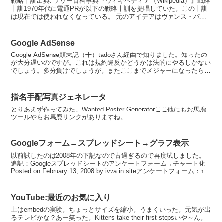
戦略十訓出典: フリー百科事典『ウィキペディア（Wikipedia）』戦略
十訓1970年代に電通PRが以下の戦略十訓を提唱していた。この十訓
は現在では使われなくなっている。 元のアイデアはヴァンス・パッ
カード著｢浪費をつくり出す人々｣(19...
Google AdSense
Google AdSense顛末記（十）tadoさん経由で知りました。知ったの
が大分遅いのですが。これは規約違反かどうかは法的にやるしかない
でしょう。多分負けでしょうが。またここまでメジャーになったら、
名誉毀損だか、業務妨害だか法律詳しくな...
指名手配写真ジェネレータ
とりあえず作ってみた。Wanted Poster Generatorここ他にもお馬鹿
ツールやらお馬鹿リンクがありますね。
Googleフォーム→スプレッドシート→グラフ表示
以前試したのは2008年の下記なので古過ぎるので再度試しました。
追記：Googleスプレッドシートのアンケートフォーム→チャート化
Posted on February 13, 2008 by ivva in siteアンケートフォーム：↑
こ...
YouTube:最近のお気に入り
上はembedの実験。ちょっとサイズを縮小。うまくいった。元気が出
るテレビかな？あー笑った。Kittens take their first stepsいや～ん。