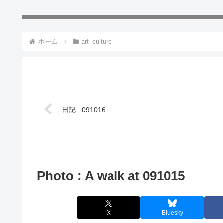
ホーム
art_culture
日記 : 091016
Photo : A walk at 091015
X
Bluesky