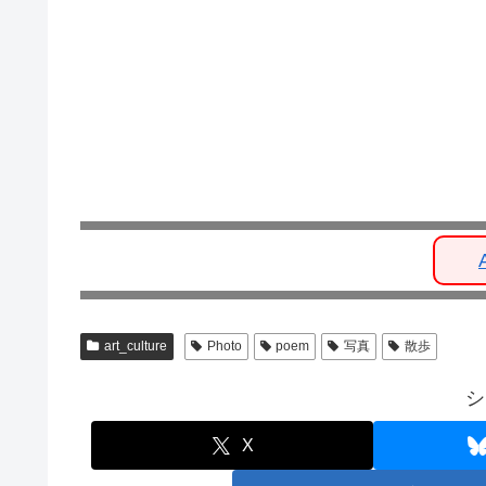
art_culture
Photo
poem
写真
散歩
シ
X