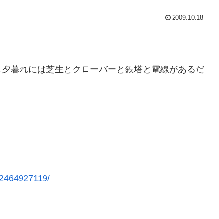
2009.10.18
も夕暮れには芝生とクローバーと鉄塔と電線があるだ
622464927119/