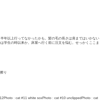
う半年以上行ってなかったかも。髪の毛の長さは肩まではいかない
のは学生の時以来か。床屋へ行く前に注文を悩む。せっかくここま
目を擦り
2Photo : cat #11 white soxPhoto : cat #10 unclippedPhoto : cat