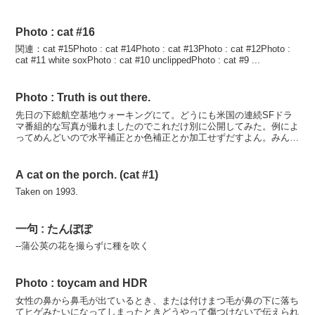
ーカメラ）で受像面を傾けたり平行にずらしたり（ティルト...
Photo : cat #16
関連：cat #15Photo : cat #14Photo : cat #13Photo : cat #12Photo :
cat #11 white soxPhoto : cat #10 unclippedPhoto : cat #9 ...
Photo : Truth is out there.
先日の下総航空基地ウォーキングにて。どうにも米国の連続SFドラ
マ番組的な写真が撮れましたのでこれだけ別に公開してみた。例によ
ってめんどいので水平補正とか色補正とか加工せずだすよん。みんな
どこに向かって歩いていくのかいつから歩いてきたのかどこ...
A cat on the porch. (cat #1)
Taken on 1993.
一句 : たんぽぽ
--蒲公英の花を撮らずに種を吹く
Photo : toycam and HDR
女性の鼻から鼻毛が出ているとき、または付けまつ毛が鼻の下に落ち
てヒゲみたいになってしまったときどうやって傷つけないで伝えられ