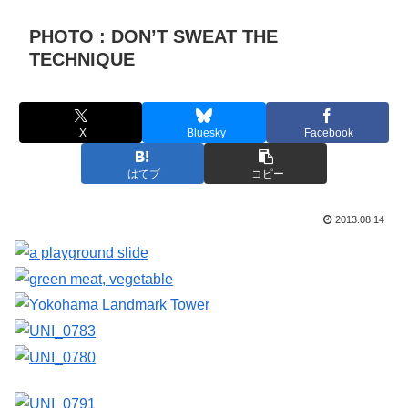
PHOTO : DON’T SWEAT THE
TECHNIQUE
X
Bluesky
Facebook
はてブ
コピー
2013.08.14