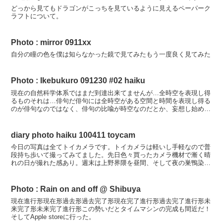
どっから見てもドラゴンがこっちを見ているように見えるペーパーク
ラフトについて。
Photo : mirror 0911xx
自分の瞳の色を僕は知らなかった鏡で見てみたもう一度良く見てみた
Photo : Ikebukuro 091230 #02 haiku
現在の自然科学体系ではまだ到達出来てませんが…全時空を表現し得
るものそれは…俳句だ俳句には全時空がある空間と時間を表現し得る
のが俳句なのではなく、俳句の比喩が時空なのだとか、妄想し始める
ともう遅い…「俳句という魔物に取り憑かれたら、もうどう...
diary photo haiku 100411 toycam
今日の写真は全てトイカメラです。トイカメラは軽いし手軽なので普
段持ち歩いて撮ってみてました。先日色々買ったカメラ機材で漸く晴
れの日が撮れた感あり。週末は上野界隈を昼間、そして夜の巣鴨染井
霊園、アメ横と撮影しまくる。夜の墓地に桜は似合い過ぎて...
Photo : Rain on and off @ Shibuya
現在進行形現在形過去形過去完了形現在完了進行形過去完了進行形未
来完了形未来完了進行形この勢いだとタイムマシンの完成も間近だ！
そしてApple storeに行った。