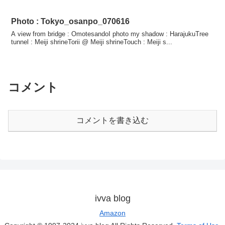
Photo : Tokyo_osanpo_070616
A view from bridge : OmotesandoI photo my shadow : HarajukuTree
tunnel : Meiji shrineTorii @ Meiji shrineTouch : Meiji s...
コメント
コメントを書き込む
ivva blog
Amazon