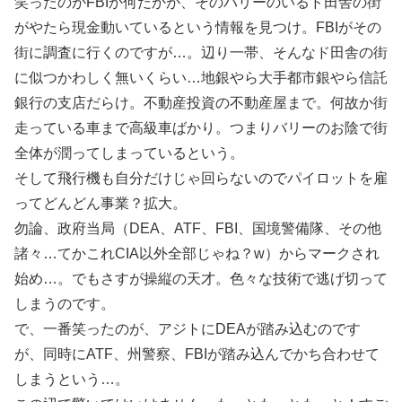
笑ったのがFBIか何だかが、そのバリーのいるド田舎の街
がやたら現金動いているという情報を見つけ。FBIがその
街に調査に行くのですが…。辺り一帯、そんなド田舎の街
に似つかわしく無いくらい…地銀やら大手都市銀やら信託
銀行の支店だらけ。不動産投資の不動産屋まで。何故か街
走っている車まで高級車ばかり。つまりバリーのお陰で街
全体が潤ってしまっているという。
そして飛行機も自分だけじゃ回らないのでパイロットを雇
ってどんどん事業？拡大。
勿論、政府当局（DEA、ATF、FBI、国境警備隊、その他
諸々…てかこれCIA以外全部じゃね？w）からマークされ
始め…。でもさすが操縦の天才。色々な技術で逃げ切って
しまうのです。
で、一番笑ったのが、アジトにDEAが踏み込むのです
が、同時にATF、州警察、FBIが踏み込んでかち合わせて
しまうという…。