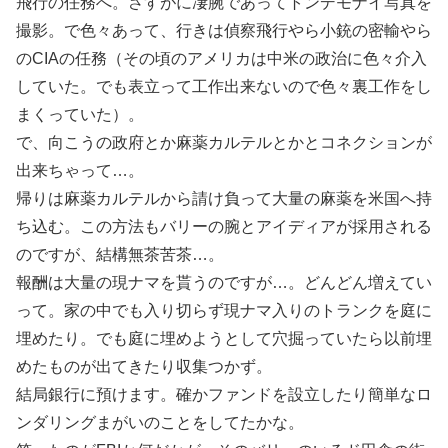
飛行の任務へ。さすがに凄腕であってトンデモナイ写真を
撮影。で色々あって、行きは偵察飛行やら小銃の密輸やら
のCIAの任務（その頃のアメリカは中米の政治に色々介入
していた。でも表立って工作出来ないので色々裏工作をし
まくっていた）。
で、向こうの政府とか麻薬カルテルとかとコネクションが
出来ちゃって…。
帰りは麻薬カルテルから請け負って大量の麻薬を米国へ持
ち込む。この方法もバリーの腕とアイディアが採用される
のですが、結構無茶苦茶…。
報酬は大量の現ナマを貰うのですが…。どんどん増えてい
って。家の中でも入り切らず現ナマ入りのトランクを庭に
埋めたり。でも庭に埋めようとして穴掘っていたら以前埋
めたものが出てきたり収集つかず。
結局銀行に預けます。確かファンドを設立したり簡単なロ
ンダリングまがいのことをしてたかな。