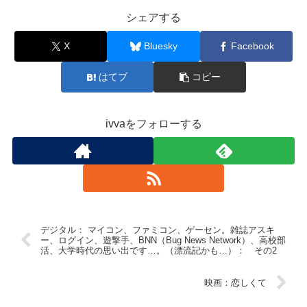
シェアする
X
Bluesky
Facebook
はてブ
コピー
ivvaをフォローする
デジタル： マイコン、ファミコン、ゲーセン。雑誌アスキ
ー、ログイン、遊撃手、BNN（Bug News Network）、高校部
活、大学時代の思い出です…。（漂流記かも…）： その2
映画：恋しくて