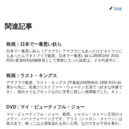
ivva
関連記事
映画：日本で一番悪い奴ら
日本で一番悪い奴ら（アマプラ）アマプラにもあったけどネトフリに
もあったんでネトフリで鑑賞。日本で一番悪い奴ら2時間14分 2016
R15+柔道特別訓練隊員として警察に入った諸星は、２０代後半にな
って現場に配属されるが、叩き上げの刑事たちの...
映画：ラスト・キングス
アマプラで鑑賞。ラスト・キングス (字幕版)1時間46分 1998 R15+結
果から先に。名優クリストファー・ウォーケン主演で（好きな俳優で
す）。面白そうなプロットなのに非常に惜しい感満載でした。ネトフ
リがリメイクしてくれたらもっと面白くな...
DVD : マイ・ビューティフル・ジョー
マイ・ビューティフル・ジョー、鑑賞。シャロン・ストーン主演のコ
メディ。ハートウォーミングです。アリス（シャロン・ストーン）は
夜の女で、根っこは人情味溢れる良い人間。なのですが子供を養わな
ければならなかったり、厳しい境遇から借金の取立てのマフ...