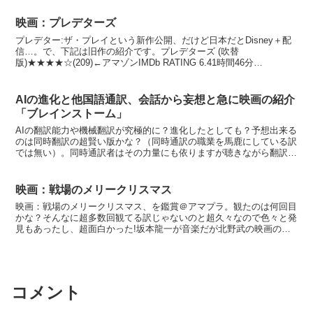
映画：プレデターズ
プレデター:ザ・プレイという新作公開、だけど日本だとDisney＋配
信…。で、下記は旧作の紹介です。プレデターズ (吹替
版)★★★★☆(209)←アマゾンIMDb RATING 6.41時間46分
2010PG12まぁ、下記なんと言ってもS...
AIの進化と他国語通訳、会話から妄想と急に映画の紹介
「ブレインストーム」
AIの翻訳能力や機械翻訳が究極的に？進化したとしても？予想出来る
のは同時翻訳の超賢い版かな？（同時通訳の職業を馬鹿にしている訳
では無い）。同時通訳者はその力量にも依りますが聴きながら翻訳し
て話す事が出来るらしいが。でもAI通訳はそれ以上のレ...
映画：戦場のメリークリスマス
映画：戦場のメリークリスマス、を鑑賞＠アマプラ。観たのは何回目
かな？そんなに超多数回観てる訳じゃないのと超久々なので色々と発
見もあったし、超面白かった!坂本龍一が音楽だが北野武の映画のソ
ナチネなどの音楽に非常に似ている曲がある。時系列から行...
コメント