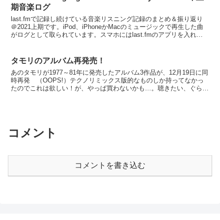
期音楽ログ
last.fmで記録し続けている音楽リスニング記録のまとめ＆振り返り
＠2021上期です。iPod、iPhoneかMacのミュージックで再生した曲
がログとして取られています。スマホにはlast.fmのアプリを入れ
て。たまにアプリを立ち上げてs...
タモリのアルバム再発売！
あのタモリが1977～81年に発売したアルバム3作品が、12月19日に同
時再発 （OOPS!）テクノリミックス版的なものしか持ってなかっ
たのでこれは欲しい！が、やっぱ買わないかも…。聴きたい、ぐらい
なんでレンタルでよいかもだ。
コメント
コメントを書き込む