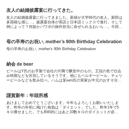
友人の結婚披露宴に行ってきた。
友人の結婚披露宴に行ってきました。新婦が大学時代の友人。新郎は
多国籍な感じ…。披露宴自体が英語と日本語ミックスで進行。そして
例によって？何故かパワポの操作担当に命ぜられるおいら…。今回は
制作ではなかったのですが、時間が無かったので当日早め入...
母の卒寿のお祝い, mother’s 90th Birthday Celebration
母の卒寿のお祝い, mother's 90th Birthday Celebration
納会 de beer
ビールはY氏のお手製で会社の片隅で醸造中のもの。王冠の色で仕込
み時期などを区別しているそうです。他にもベルギービール、チェリ
ービールなどを飲み比べ。ハムは某iwm氏の実家お中元のおすそ分
け。やっぱこの自家製ビールはマヂうまい！いかに日本のビ...
謹賀新年：年頭所感
あけましておめでとうございます。今年もよろしくお願いいたしま
す。昨年の年初に掲げた抱負は「ダイエット」でした。昨年1年で5
キロ痩せました。でもBMI的にはあと10数キロのダイエットが必
要…。ってどれだけ太っているんだ？＞オレ。今年もダイエッ...