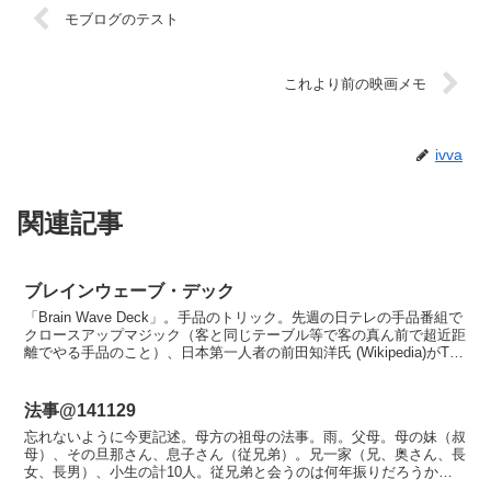
モブログのテスト
これより前の映画メモ
ivva
関連記事
ブレインウェーブ・デック
「Brain Wave Deck」。手品のトリック。先週の日テレの手品番組で
クロースアップマジック（客と同じテーブル等で客の真ん前で超近距
離でやる手品のこと）、日本第一人者の前田知洋氏 (Wikipedia)がTV
で紹介しててがぜん興味が湧...
法事@141129
忘れないように今更記述。母方の祖母の法事。雨。父母。母の妹（叔
母）、その旦那さん、息子さん（従兄弟）。兄一家（兄、奥さん、長
女、長男）、小生の計10人。従兄弟と会うのは何年振りだろうか。
多少白髪増えたが体型は変わっていなかった。それに比べて...