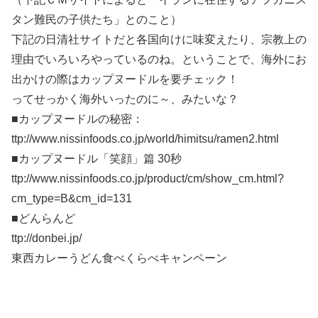
タン難民の子供たち」とのこと）
下記の日清社サイトだと各国向けに味変えたり、宗教上の
理由でいろいろやっているのね。ということで、海外にお
出かけの際はカップヌードルを要チェック！
ってせっかく海外いったのに～、みたいな？
■カップヌードルの秘密：
ttp://www.nissinfoods.co.jp/world/himitsu/ramen2.html
■カップヌードル「笑顔」篇 30秒
ttp://www.nissinfoods.co.jp/product/cm/show_cm.html?
cm_type=B&cm_id=131
■どんらんど
ttp://donbei.jp/
東西カレーうどん食べくらべキャンペーン