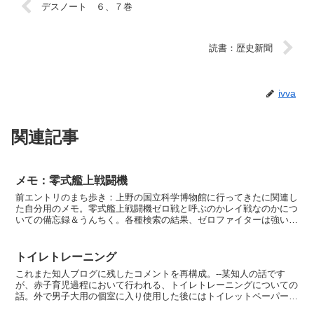
デスノート ６、７巻
読書：歴史新聞
ivva
関連記事
メモ：零式艦上戦闘機
前エントリのまち歩き：上野の国立科学博物館に行ってきたに関連し
た自分用のメモ。零式艦上戦闘機ゼロ戦と呼ぶのかレイ戦なのかにつ
いての備忘録＆うんちく。各種検索の結果、ゼロファイターは強いと
米国に言われていて敵性語である英語に対してオープンであ...
トイレトレーニング
これまた知人ブログに残したコメントを再構成。--某知人の話です
が、赤子育児過程において行われる、トイレトレーニングについての
話。外で男子大用の個室に入り使用した後にはトイレットペーパーで
折鶴を折って流さないと駄目だよ！としつけられて、二十歳...