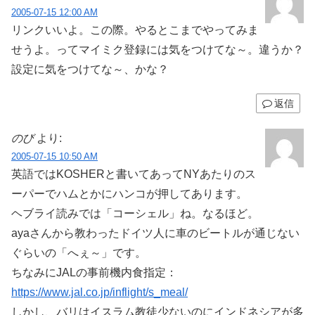
2005-07-15 12:00 AM
リンクいいよ。この際。やるとこまでやってみま
せうよ。ってマイミク登録には気をつけてな～。違うか？
設定に気をつけてな～、かな？
返信
のび
より:
2005-07-15 10:50 AM
英語ではKOSHERと書いてあってNYあたりのス
ーパーでハムとかにハンコが押してあります。
ヘブライ読みでは「コーシェル」ね。なるほど。
ayaさんから教わったドイツ人に車のビートルが通じない
ぐらいの「へぇ～」です。
ちなみにJALの事前機内食指定：
https://www.jal.co.jp/inflight/s_meal/
しかし、バリはイスラム教徒少ないのにインドネシアが多