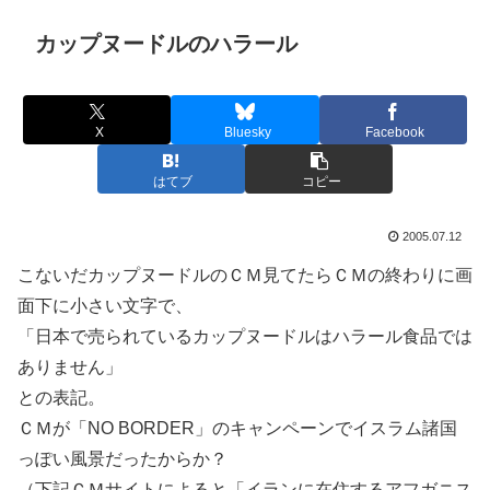
カップヌードルのハラール
X
Bluesky
Facebook
はてブ
コピー
2005.07.12
こないだカップヌードルのＣＭ見てたらＣＭの終わりに画
面下に小さい文字で、
「日本で売られているカップヌードルはハラール食品では
ありません」
との表記。
ＣＭが「NO BORDER」のキャンペーンでイスラム諸国
っぽい風景だったからか？
（下記ＣＭサイトによると「イランに在住するアフガニス