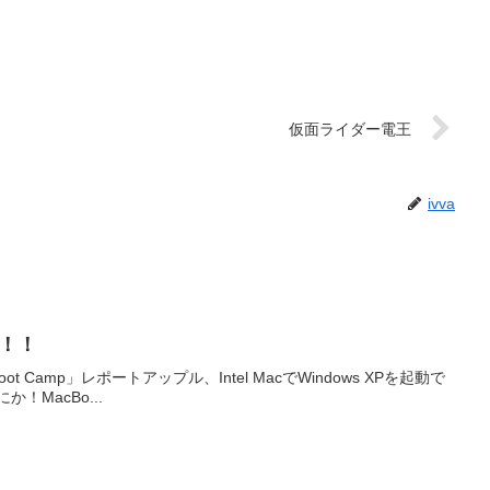
仮面ライダー電王
ivva
」！！
く「Boot Camp」レポートアップル、Intel MacでWindows XPを起動で
！MacBo...