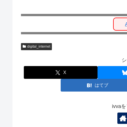
digital_internet
シ
X
はてブ
ivv