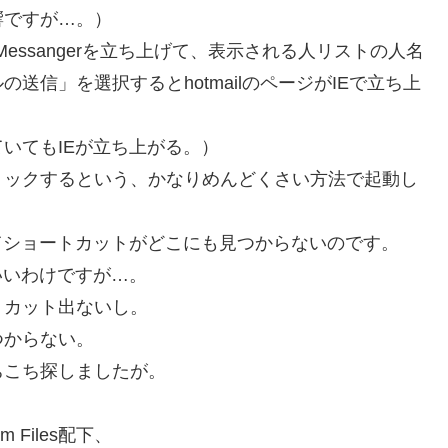
響ですが…。）
e Messangerを立ち上げて、表示される人リストの人名
信」を選択するとhotmailのページがIEで立ち上
いてもIEが立ち上がる。）
リックするという、かなりめんどくさい方法で起動し
てショートカットがどこにも見つからないのです。
いいわけですが…。
トカット出ないし。
つからない。
ちこち探しましたが。
 Files配下、