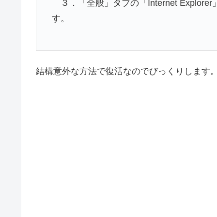
３．「全般」タブの「Internet Expl
す。
結構意外な方法で復活なのでびっくりします