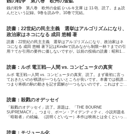
銭の戦争 第八巻 欧州の金鉱
銭の戦争 第八巻 欧州の金鉱 (ハルキ文庫 は 11-9)、読了。まぁ読
んだという記録。9巻を読み中。10巻で完結。
読書：22世紀の民主主義 選挙はアルゴリズムになり、
政治家はネコになる 成田 悠輔 著
読書：22世紀の民主主義 選挙はアルゴリズムになり、政治家はネ
コになる 成田 悠輔 著下記はKindleで読みながら制限一杯？までの引
用？てか引用の要件に価しないですが。以前の投稿の読書：昭和16
年 夏の敗戦の動画引用を書籍の引用として引っ...
読書：ルポ 電王戦―人間 vs. コンピュータの真実
ルポ 電王戦―人間 vs. コンピュータの真実、読了。まず最初に言っ
ておきたいのが棋譜が一つもないところが良いです。本書では棋譜...
つまり将棋の駒の動きを記す図解が一つもないのです。これはすごい
です。これだけ将棋のことを描いた本にも関わら...
読書：殺戮のオデッセイ
「殺戮のオデッセイ」読了。原題は、「THE BOURNE
SUPREMACY」。つまり、ボーン・アイデンティティ、小説邦題名
「暗殺者」の続編。（説明くどいなー）本作は映画とは全くといって
いいほど内容がことなります。ジャスト・ワン・プロットだ...
読書：モジュール化