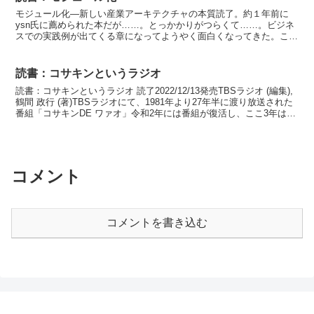
モジュール化―新しい産業アーキテクチャの本質読了。約１年前に
ysn氏に薦められた本だが……。とっかかりがつらくて……。ビジネ
スでの実践例が出てくる章になってようやく面白くなってきた。これ
以上の具体的な手法はレファレンスでもある論文を当らない...
読書：コサキンというラジオ
読書：コサキンというラジオ 読了2022/12/13発売TBSラジオ (編集),
鶴間 政行 (著)TBSラジオにて、1981年より27年半に渡り放送された
番組「コサキンDE ワァオ」令和2年には番組が復活し、ここ3年は正
月放送が恒例になっ...
コメント
コメントを書き込む