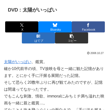
DVD : 太陽がいっぱい
X
Bluesky
Facebook
はてブ
コピー
2008.10.27
太陽がいっぱい
、鑑賞。
確か10代前半の頃、TV放映を母と一緒に観た記憶があり
ます。とにかく手に汗握る展開だった記憶。
そして恐らく20数年ぶりに再び観てみたのですが、記憶
は間違ってなかったです。
でもこんな刺激、情欲、immoralにみちミチ満ち溢れた映
画を一緒に親と鑑賞…。
てなことも吹き飛ぶぐらいの面白さで、「手に汗を握る」