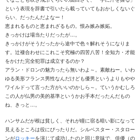
という表現を辞書で引いたら載っていてもおかしくないぐ
らい、だったんだよなー！
恵まれるものと恵まれざるもの。恨み嫉み嫉妬。
きっかけは場当たりだったが…。
きっかけがそうだったから途中で色々解れそうになりま
す。辻褄合わせにこれこそ究極の四苦八苦！全知力・才能
をかけた完全犯罪は成立するのか？
アラン・ドロンの魅力ったら無いわよ～。素敵ねー。いわ
ゆる美形フランス男性なんだけども優男というよりもやや
ワイルドって言った方がいいのかしら～。ていうかむしろ
この人が仏男の美的基準というかお手本だったんだもの
ね、きっと…。
ハンサムだが根は貧しく、それが瞳に宿る暗い影になって
見えるところは役にぴったりだ。シルベスター・スタロー
ンが
ロッキー
を演じて成功したのと同じ意味で、俳優（の