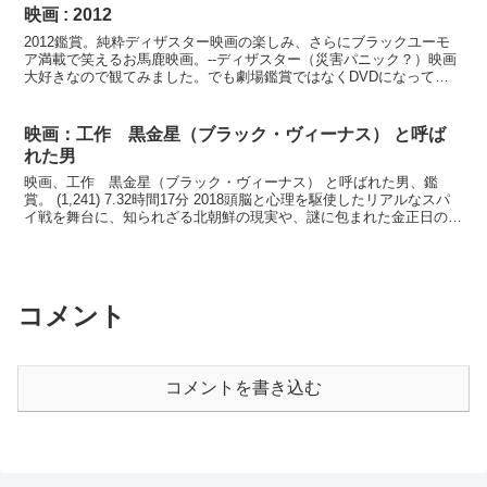
映画 : 2012
2012鑑賞。純粋ディザスター映画の楽しみ、さらにブラックユーモ
ア満載で笑えるお馬鹿映画。--ディザスター（災害パニック？）映画
大好きなので観てみました。でも劇場鑑賞ではなくDVDになってよ
うやく。序盤のスーパーマーケットのシーンはほとんど...
映画：工作 黒金星（ブラック・ヴィーナス） と呼ば
れた男
映画、工作 黒金星（ブラック・ヴィーナス） と呼ばれた男、鑑
賞。 (1,241) 7.32時間17分 2018頭脳と心理を駆使したリアルなスパ
イ戦を舞台に、知られざる北朝鮮の現実や、謎に包まれた金正日の実
像を再現した真実のドラマ。演技派俳優...
コメント
コメントを書き込む