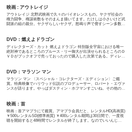
映画 : アウトレイジ
アウトレイジ 北野武映画で久々のバイオレンスもの。ヤクザ社会の
権力闘争、権謀術数をそのまんま描いてます。たけしは小さいけど武
闘派の組の親分。ヤクザらしいヤクザ。怒鳴り声で脅すシーン多数で
すがやっぱ様になっててかっこよい。でも小さい系列の組は...
DVD：燃えよドラゴン
ディレクターズ・カット 燃えよドラゴン 特別版全宇宙における唯一
絶対神であるところのブルース・リー御大が出演せられるところのＤ
ＶＤがブックオフで売っておったので購入した次第である。ディレク
ターズカット版だけあり、上映前にブルース様の奥様が数...
DVD：マラソン マン
マラソン マン 〈スペシャル・コレクターズ・エディション〉ご鑑
賞。特典映像でハリウッド伝説のプロデューサー、ロバート・エヴァ
ンスが語ります。やっぱダスティン・ホフマンすごいね。その他の役
者、監督の映画にかける意気込みが特典映像を見ると分かり...
映画：首
映画：首アマプラにて鑑賞。アマプラ会員だと、レンタルHD(高画質)
￥500レンタルSD(標準画質) ￥400レンタル期間は30日間で、一度視
聴を開始すると48時間でレンタルが終了します。なのでいいんじゃ
ないですか。正直劇場行かなくてよかっ...