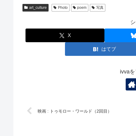
art_culture
Photo
poem
写真
シ
X
はてブ
ivv
映画 : トゥモロー・ワールド（2回目）