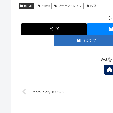
movie
movie
ブラック・レイン
映画
シ
X
はてブ
ivv
Photo, diary 100323