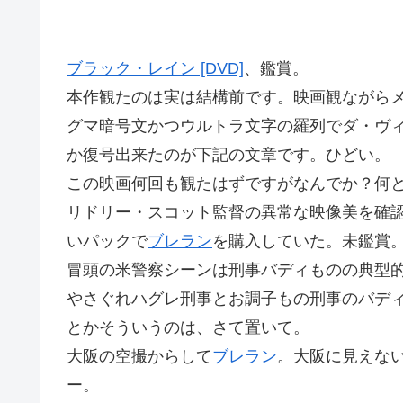
ブラック・レイン [DVD]
、鑑賞。
本作観たのは実は結構前です。映画観ながら
グマ暗号文かつウルトラ文字の羅列でダ・ヴ
か復号出来たのが下記の文章です。ひどい。
この映画何回も観たはずですがなんでか？何
リドリー・スコット監督の異常な映像美を確認
いパックで
ブレラン
を購入していた。未鑑賞
冒頭の米警察シーンは刑事バディものの典型
やさぐれハグレ刑事とお調子もの刑事のバデ
とかそういうのは、さて置いて。
大阪の空撮からして
ブレラン
。大阪に見えな
ー。