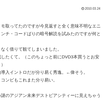
2010.03.24
メモ取ってたのですが今見返すと全く意味不明なエニ
ィンチ・コードばりの暗号解読を試みたのですが何と
となく借りて観てしまいました。
したくて。（このちょっと前にDVD3本買うとお安
。）
的導入イントロだが分り易く秀逸。←偉そう。
ィコンビもこれまた分り易い。
い謎のアジアン未来デストピアシティーに見えちゃう