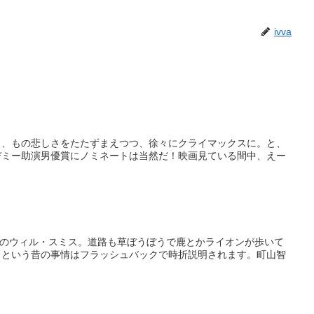
ivva
も、もの悲しさをたたずまえつつ、徐々にクライマックスに。と、
デミー助演男優賞にノミネートは当然だ！映画見ている間中、えー
一人のウィル・スミス。道路も草ぼうぼうで鹿とかライオンが歩いて
。という昔の事情はフラッシュバックで時折説明されます。町山智