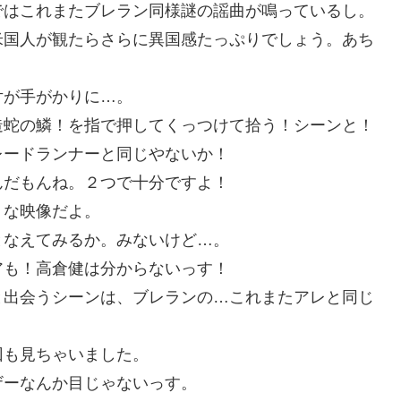
ではこれまたブレラン同様謎の謡曲が鳴っているし。
米国人が観たらさらに異国感たっぷりでしょう。あち
片が手がかりに…。
造蛇の鱗！を指で押してくっつけて拾う！シーンと！
レードランナーと同じやないか！
んだもんね。２つで十分ですよ！
うな映像だよ。
となえてみるか。みないけど…。
アも！高倉健は分からないっす！
と出会うシーンは、ブレランの…これまたアレと同じ
回も見ちゃいました。
ザーなんか目じゃないっす。