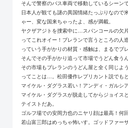
そんで警察のバス車両で移動しているシーン
日本人が観ても謎の異国情緒たっぷりなので
ゃー、変な国来ちゃったよ、感が満載。
ヤクザアジトを捜索中に…スパンコールの欠
ってこれオイー！ブレランで言うところの人
っていう手がかりの材質・感触は、まるでブ
そんでその手がかり追って市場でうどん食う
その市場もブレランのうどん屋と全く同じよ
ってことは…。松田優作レプリカント説でも
マイケル・ダグラス若い！アンディ・ガルシ
マイケル・ダグラスが脱走してからジョイス
テイストだあ。
ゴルフ場での安岡力也のニヤリ顔は最高！何
若山富三郎はめっちゃ怖いす。ゴッドファー