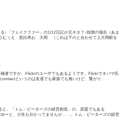
↑「フェイクファー」の1/12日記が元ネタ？↓拙僧の場合（あま
うむぅえ 恵比寿お 大岡 （これは下のと合わせて上大岡駅を
た
すが、Flickrのユーザでもあるようです。Flickrでオバマ氏
contactというのは友達でも家族でも無いけど、繋がり...
てみると、「トム・ピーターズの経営創造」の、原題でもある
っきりゆーと、小生も分かってませんが……。トム・ピーターズの経営