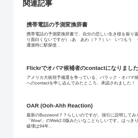
関連記事
携帯電話の予測変換辞書
携帯電話の予測変換辞書で、自分の悲しい生き様を振り返る
り面白くないですが）↓あ あわ（？？）い いつもう 
通過時に駅探使...
Flickrでオバマ候補者のcontactになりまし
アメリカ大統領予備選を争っている、バラック・オバマ候補者で
へのcontactを申し込んでみたところ、承認されました！（
OAR (Ooh-Ahh Reaction)
最新のBuzzword？？らしいのですが。強引に説明し
「Wow!」のWeb2.0版みたいなことらしいです。は
破壊は94年...