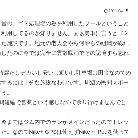
2011.04.15
市営の。ゴミ処理場の熱を利用したプールということ
再利用してるのか知りません。まぁ簡単に言うとゴミ
れた施設です。地元の老人会やら何やらの組織が総結
動したのに今では完全に雲散霧消でその記憶すら忘れ
なので綺麗だしデカいし安いし近いし駐車場は田舎なのでめ
柔するには十分な施設なわけです。周辺の民間スポー
すぅ。
時間短縮で営業という感じなので余り行けませんでし
した。今まではジム内でのランがメインだったのでトレッ
でNike+ GPSは使えずNike + iPodを使って