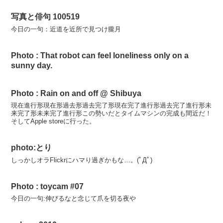
写真と俳句 100519
今日の一句：近道を近所で見つけ朧月
Photo : That robot can feel loneliness only on a
sunny day.
Photo : Rain on and off @ Shibuya
現在進行形現在形過去形過去完了形現在完了進行形過去完了進行形未
来完了形未来完了進行形この勢いだとタイムマシンの完成も間近だ！
そしてApple storeに行った。
photo:とり
しっかしオラFlickrにハマり過ぎかもな…。(ﾟДﾟ)
Photo : toycam #07
今日の一句:伸びるなと念じて爪を切る夜や