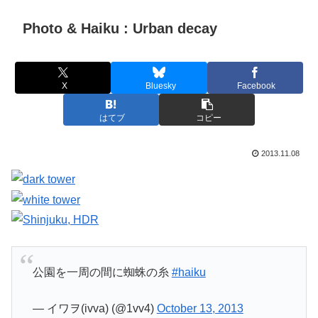
Photo & Haiku : Urban decay
X
Bluesky
Facebook
はてブ
コピー
2013.11.08
公園を一周の間に蜘蛛の糸
#haiku
— イワヲ(ivva) (@1vv4)
October 13, 2013