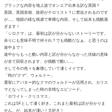
ブラックな内容を地上波でオンエア出来る訳な英国？
英国、英国首相、政府がテロリスト？に脅迫されるのです
が…。地獄の様な残虐で卑猥な内容。そして結末も残酷過
ぎます！
「シロクマ」は、最初は訳が分からないストーリーです。
余りにも意味不明で何それ？でも残酷だなぁ、と思うのは
途中まで！
途中からもっと酷い内容と訳が分からなかった伏線の意味
が全て回収されます、が残酷で酷い…。
そして今の色々を象徴していて凄くイイです。
「時の”クマ”、ウォルドー」
選挙にアバター的なクマのウォルドーが活用され、カリス
マとなってしまった時の非情なエピソード。
「ホワイト・クリスマス」
これはSFとして凄く好き。これまた最初は訳が分かりま
せん。が、結末が凄い！大好き！