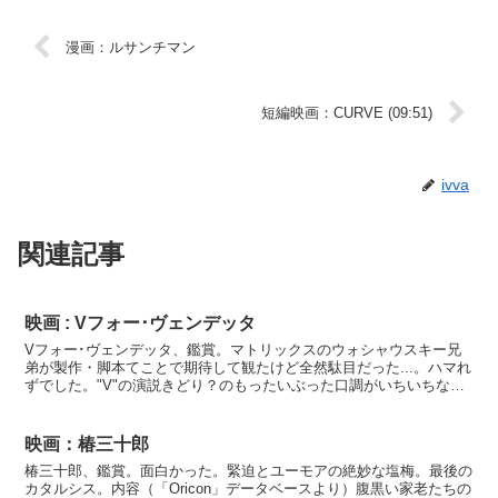
漫画：ルサンチマン
短編映画：CURVE (09:51)
ivva
関連記事
映画 : Vフォー･ヴェンデッタ
Vフォー･ヴェンデッタ、鑑賞。マトリックスのウォシャウスキー兄
弟が製作・脚本てことで期待して観たけど全然駄目だった...。ハマれ
ずでした。"V"の演説きどり？のもったいぶった口調がいちいちなん
か引っ掛かって駄目。アンチユートピア、デストピア...
映画：椿三十郎
椿三十郎、鑑賞。面白かった。緊迫とユーモアの絶妙な塩梅。最後の
カタルシス。内容（「Oricon」データベースより）腹黒い家老たちの