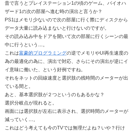
昔で言うとプレイステーション1の頃のゲーム、バイオハ
ザード1の次の部屋へ進む時の演出と言うか？
PS1はメモリ少ないので次の部屋に行く際にディスクから
データ大量に読み込まないと行けないのですが。
その読み込み中をドアを開いて次の部屋に行くシーンの最
中に行うという…。
これは
富豪的プログラミング
の逆でメモリやUI再生速度の
為の最適化の為に、演出で対応、さらにその演出が逆にイ
イ意味に働いた、という好例ですね。
それをネットの回線速度と選択肢の残時間のメーターが出
ている間と。
あと、基本選択肢が２つというのもあるかな？
選択分岐点が現れると。
画面には選択肢が左右に表示され、選択時間のメーターが
減っていく…。
これはどう考えても今のTVでは無理だよね？いや？行け