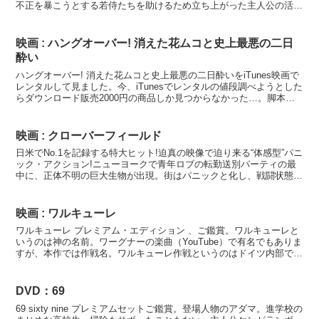
不正を暴こうとする若侍たちを助けるため立ち上がった主人公の活躍
を描く。出演は三船敏郎、仲代達也ほか。黒澤明監督...
映画 : ハングオーバー! 消えた花ムコと史上最悪の二日
酔い
ハングオーバー! 消えた花ムコと史上最悪の二日酔いをiTunes映画で
レンタルして見ました。今、iTunesでレンタルの値段調べようとした
らダウンロード販売2000円の商品しか見つからなかった…。脚本が
すごい！と散々騒がれてましたが実際すご...
映画 : クローバーフィールド
日米でNo.1を記録する特大ヒット!迫真の映像で迫り来る“体感型”パニ
ック・アクション!ニューヨークで青年ロブの転勤送別パーティの最
中に、正体不明の巨大生物が出現。街はパニックと化し、戦闘状態に
突入する軍隊。ロブは恋人の救出に向かうのだが…。警告!あまりに
も臨場感あふれる体感型映像に、車酔いに似た症状を起こす観客が続
出!仕掛人は「M:i:III」や「LOST」の天才クリエイター、J.J.エイブ
映画 : ワルキューレ
ラムス!ハリウッドで最も注目を集める才人が、日本の怪獣映画から
ワルキューレ プレミアム・エディション 、ご鑑賞。ワルキューレと
ヒントを得て本作をプロデュース!
いうのは神の名前。ワーグナーの楽曲（YouTube）で有名でもありま
すが、本作では作戦名。ワルキューレ作戦というのはドイツ内部での
対クーデター作戦の名前。こういったプランまで作...
DVD：69
69 sixty nine プレミアムセットご鑑賞。登場人物のアダマ。進学校の