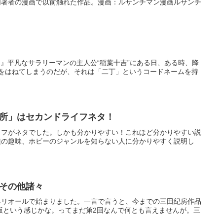
同著者の漫画で以前触れた作品。漫画：ルサンチマン漫画ルサンチ
!』平凡なサラリーマンの主人公“稲葉十吉”にある日、ある時、降
人をはねてしまうのだが、それは「二丁」というコードネームを持
所」はセカンドライフネタ！
イフがネタでした。しかも分かりやすい！これほど分かりやすい説
種の趣味、ホビーのジャンルを知らない人に分かりやすく説明し
その他諸々
ペリオールで始まりました。一言で言うと、今までの三田紀房作品
版という感じかな。ってまだ第2回なんで何とも言えませんが。三