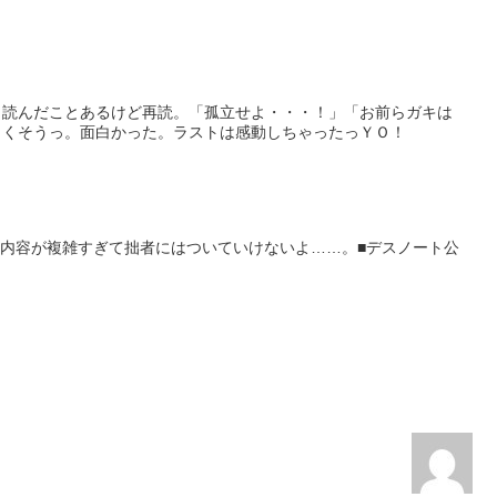
も読んだことあるけど再読。「孤立せよ・・・！」「お前らガキは
、くそうっ。面白かった。ラストは感動しちゃったっＹＯ！
読了。もう内容が複雑すぎて拙者にはついていけないよ……。■デスノート公