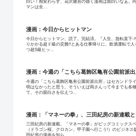
白い！相変わらず、花沢健吾の描く漫画は面白いなぁ。
マンは全...
漫画：今日からヒットマン
今日からヒットマン、読了。完結済。『人生、急転直下-!
りかかる超ド級の災難!!とある仕事帰りに、飲酒運転で
つ超S級ヒッ...
漫画：今週の「こちら葛飾区亀有公園前派出
今週の「こちら葛飾区亀有公園前派出所」はセカンドラ
明はなかったと思う。そういえば両さんって今までも各
て、その面白さを伝えつ...
漫画：「マネーの拳」、三田紀房の新連載と
三田紀房の新連載、「マネーの拳」がビッグコミックス
（ドラゴン桜、クロカン、甲子園へ行こう!）のビジネス
田紀房の漫画を知ら...