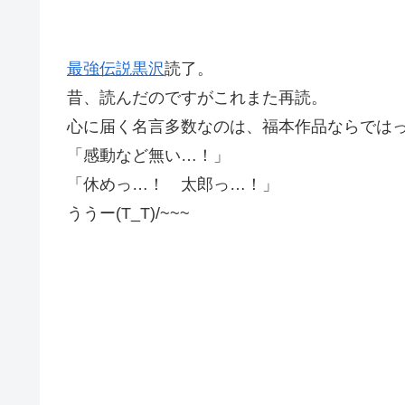
最強伝説黒沢
読了。
昔、読んだのですがこれまた再読。
心に届く名言多数なのは、福本作品ならでは
「感動など無い…！」
「休めっ…！ 太郎っ…！」
ううー(T_T)/~~~