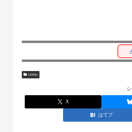
comic
シ
X
はてブ