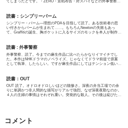
てしまったとです。・ZERO・宣戦布告・対スパイなどの外事警察、
過激派、オウムなどの反政府組織対策、それらを一手に裏...
読書：シンプリーパーム
シンプリー・パーム―理想のPDAを目指して読了。ある技術者の思
い付きからパームが生まれて……。もちろんNewtonの失敗もあっ
て、Graffitiの誕生、胸ポケットに入るサイズのモックを本人が制作、
IPO、MSの追い上げ、US Roboti...
読書 : 外事警察
外事警察、読了。今までの麻生作品に比べたらかなりイマイチでし
た。本作はNHKドラマのノベライズ、じゃなくてドラマ前提で原案
として執筆、したらしい。ですが麻生作品にしてはテンション低い
な…。残念…。まぁドラマもなんかイマイチだったしな…。でも...
読書：OUT
OUT 読了。オドロオドロしいほどの陰惨さ。深夜の弁当工場での余
りに単調かつ非人間的な描写がリアルで強烈。なぜ深夜夜勤なのか。
４人の主婦の事情はそれぞれ重い。突発的な殺人。その後は綻びたり
繕ったりの繰り返し。犯罪計画は行き当たりばったりで、...
コメント