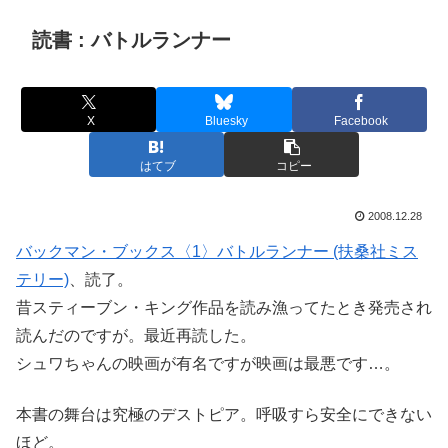
読書 : バトルランナー
X
Bluesky
Facebook
はてブ
コピー
2008.12.28
バックマン・ブックス〈1〉バトルランナー (扶桑社ミス
テリー)
、読了。
昔スティーブン・キング作品を読み漁ってたとき発売され
読んだのですが。最近再読した。
シュワちゃんの映画が有名ですが映画は最悪です…。
本書の舞台は究極のデストピア。呼吸すら安全にできない
ほど。