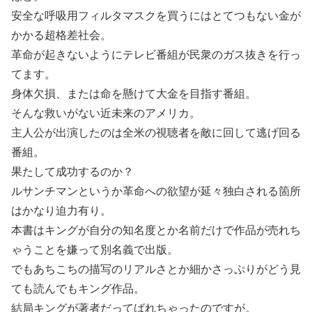
安全な呼吸用フィルタマスクを買うにはとてつもない金が
かかる超格差社会。
革命が起きないようにテレビ番組が民衆のガス抜きを行っ
てます。
身体欠損、または命を懸けて大金を目指す番組。
そんな救いがない近未来のアメリカ。
主人公が出演したのは全米の視聴者を敵に回して逃げ回る
番組。
果たして成功するのか？
ルサンチマンというか革命への欲望が延々独白される箇所
はかなり迫力有り。
本書はキングが自分の知名度とか名前だけで作品が売れち
ゃうことを嫌って別名義で出版。
でもあちこちの描写のリアルさとか細かさっぷりがどう見
ても読んでもキング作品。
結局キングが著者だってばれちゃったのですが。