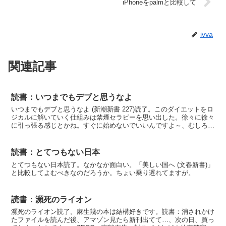
iPhoneをpalmと比較して
ivva
関連記事
読書：いつまでもデブと思うなよ
いつまでもデブと思うなよ (新潮新書 227)読了。このダイエットをロ
ジカルに解いていく仕組みは禁煙セラピーを思い出した。徐々に徐々
に引っ張る感じとかね。すぐに始めないでいいんですよ～、むしろす
ぐに始めちゃ駄目ですよ～。みたいな。とはいいつ...
読書：とてつもない日本
とてつもない日本読了。なかなか面白い。「美しい国へ (文春新書)」
と比較してよむべきなのだろうか。ちょい乗り遅れてますが。
読書：瀕死のライオン
瀕死のライオン読了。麻生幾の本は結構好きです。読書：消されかけ
たファイルを読んだ後、アマゾン見たら新刊出てて…、次の日、買っ