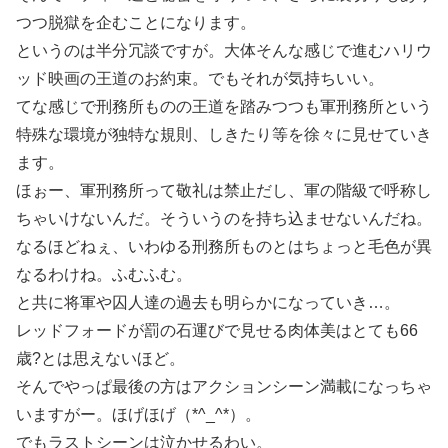
つつ脱獄を企むことになります。
というのは半分冗談ですが。大体そんな感じで進むハリウ
ッド映画の王道のお約束。でもそれが気持ちいい。
てな感じで刑務所ものの王道を踏みつつも軍刑務所という
特殊な環境が独特な規則、しきたり等を徐々に見せていき
ます。
ほぉー、軍刑務所って敬礼は禁止だし、軍の階級で呼称し
ちゃいけないんだ。そういうのを持ち込ませないんだね。
なるほどねぇ、いわゆる刑務所ものとはちょっと毛色が異
なるわけね。ふむふむ。
と共に将軍や囚人達の過去も明らかになっていき…。
レッドフォードが罰の石運びで見せる肉体美はとても66
歳?とは思えないほど。
そんでやっぱ最後の方はアクションシーン満載になっちゃ
いますがー。ほげほげ（*^_^*）。
でもラストシーンは泣かせるわい。