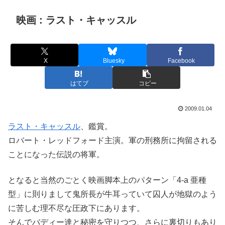
映画 : ラスト・キャッスル
X
Bluesky
Facebook
はてブ
コピー
2009.01.04
ラスト・キャッスル
、鑑賞。
ロバート・レッドフォード主演。軍の刑務所に拘留される
ことになった伝説の将軍。
となると当然のごとく映画脚本上のパターン「4-a 亜種
型」に則りまして鬼所長が牛耳っていて囚人が地獄のよう
に苦しむ理不尽な圧政下にあります。
そんでバディー達と秘密を守りつつ、さらに裏切りもあり