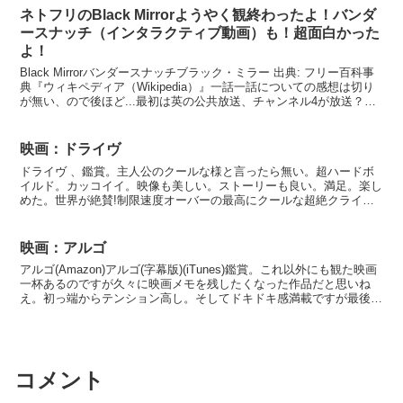
ネトフリのBlack Mirrorようやく観終わったよ！バンダ
ースナッチ（インタラクティブ動画）も！超面白かった
よ！
Black Mirrorバンダースナッチブラック・ミラー 出典: フリー百科事
典『ウィキペディア（Wikipedia）』一話一話についての感想は切り
が無い、ので後ほど...最初は英の公共放送、チャンネル4が放送？そ
して好評だったので？ネトフ...
映画：ドライヴ
ドライヴ 、鑑賞。主人公のクールな様と言ったら無い。超ハードボ
イルド。カッコイイ。映像も美しい。ストーリーも良い。満足。楽し
めた。世界が絶賛!制限速度オーバーの最高にクールな超絶クライ
ム・サスペンス昼はハリウッドのスタントマン、夜は強盗の逃...
映画：アルゴ
アルゴ(Amazon)アルゴ(字幕版)(iTunes)鑑賞。これ以外にも観た映画
一杯あるのですが久々に映画メモを残したくなった作品だと思いね
え。初っ端からテンション高し。そしてドキドキ感満載ですが最後の
最後まで保ってくれます。セットも映像も...
コメント