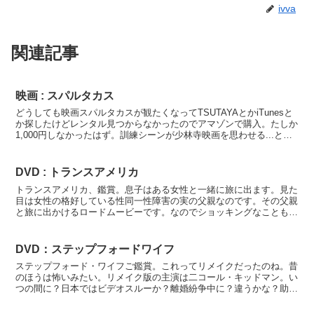
ivva
関連記事
映画 : スパルタカス
どうしても映画スパルタカスが観たくなってTSUTAYAとかiTunesと
か探したけどレンタル見つからなかったのでアマゾンで購入。たしか
1,000円しなかったはず。訓練シーンが少林寺映画を思わせる...と思
うのは小生だけか？でもちゃんと？本作...
DVD : トランスアメリカ
トランスアメリカ、鑑賞。息子はある女性と一緒に旅に出ます。見た
目は女性の格好している性同一性障害の実の父親なのです。その父親
と旅に出かけるロードムービーです。なのでショッキングなこともあ
りますが、抑圧されるものの悲哀を笑いとペーソスに見事に...
DVD：ステップフォードワイフ
ステップフォード・ワイフご鑑賞。これってリメイクだったのね。昔
のほうは怖いみたい。リメイク版の主演は二コール・キッドマン。い
つの間に？日本ではビデオスルーか？離婚紛争中に？違うかな？助演
のマシュー・ブロデリック老けたなー！びっくり！ウォーゲ...