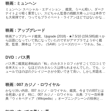
映画 : ミュンヘン
ミュンヘン スペシャル・エディション 、鑑賞。うーん暗い。ダーク
ナイトより暗く重苦しい。スピちゃん監督の残酷大将っぷりは本作で
も大発揮です。つってもプライベート・ライアンほどではないかな。
でも本作でのリアル残虐描写はその手の映画に耐性がある...
映画：アップグレード
映画アップグレード鑑賞。Upgrade (2018) - ★7.5/10 (159,585)前々か
ら話題になっていて気になっていたのですがアマプラでようやく鑑
賞。監督、脚本は『ソウ』（SAW）シリーズのリー・ワネル。Saw
(2004) -...
DVD：バス男
バス男ご鑑賞起承転結の「転」のカタストロフィがすごくて口コミで
全米大ヒット、なほどのカタルシスは得られませんでした。でも、シ
ュールでほのぼのクレイジーさが小笑いできて良い。しかし邦題名は
ひどすぎるですね…。ナポレオン・ダイナマイトの方が良か...
映画 : 007 カジノ・ロワイヤル
かなり渋い内容。007 カジノ・ロワイヤル、鑑賞。今までの007とは
全然違います。特に、007 カジノ・ロワイヤル 出典: フリー百科事
典『ウィキペディア（Wikipedia）』オープニングシーンの恒例とな
っているスーパーアクションを排して...