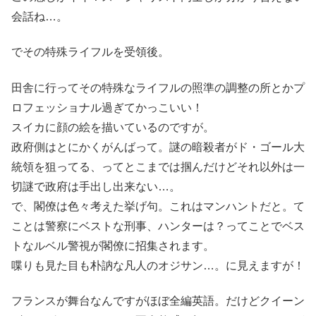
会話ね…。
でその特殊ライフルを受領後。
田舎に行ってその特殊なライフルの照準の調整の所とかプ
ロフェッショナル過ぎてかっこいい！
スイカに顔の絵を描いているのですが。
政府側はとにかくがんばって。謎の暗殺者がド・ゴール大
統領を狙ってる、ってとこまでは掴んだけどそれ以外は一
切謎で政府は手出し出来ない…。
で、閣僚は色々考えた挙げ句。これはマンハントだと。て
ことは警察にベストな刑事、ハンターは？ってことでベス
トなルベル警視が閣僚に招集されます。
喋りも見た目も朴訥な凡人のオジサン…。に見えますが！
フランスが舞台なんですがほぼ全編英語。だけどクイーン