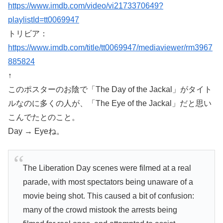
https://www.imdb.com/video/vi2173370649?
playlistId=tt0069947
トリビア：
https://www.imdb.com/title/tt0069947/mediaviewer/rm3967
885824
↑
このポスターのお陰で「The Day of the Jackal」がタイト
ルなのに多くの人が、「The Eye of the Jackal」だと思い
こんでたとのこと。
Day → Eyeね。
The Liberation Day scenes were filmed at a real
parade, with most spectators being unaware of a
movie being shot. This caused a bit of confusion:
many of the crowd mistook the arrests being