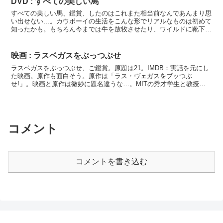
DVD : すべての美しい馬
すべての美しい馬、鑑賞、したのはこれまた相当前なんであんまり思
い出せない…。カウボーイの生活をこんな形でリアルなものは初めて
知ったかも。もちろん今までは牛を放牧させたり、ワイルドに靴下で
コーヒーを濾したりするイメージのみでした。とか、ヒロイ...
映画 : ラスベガスをぶっつぶせ
ラスベガスをぶっつぶせ、ご鑑賞。原題は21。IMDB：実話を元にし
た映画。原作も面白そう。原作は「ラス・ヴェガスをブッつぶ
せ!」。映画と原作は微妙に題名違うな…。MITの秀才学生と教授が
組んで、ラスベガスのカジノでブラックジャックで荒稼ぎ。...
コメント
コメントを書き込む