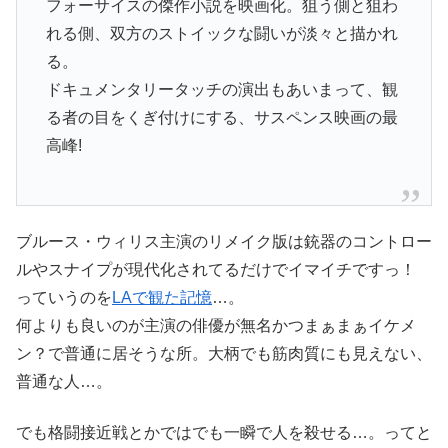
フォーサイスの傑作小説を映画化。狙う側と狙わ
れる側、双方のストイックな闘いが淡々と描かれ
る。
ドキュメンタリータッチの演出もあいまって、観
る者の目をくぎ付けにする、サスペンス映画の最
高峰!
ブルース・ウィリス主演のリメイク版は銃器のコントロー
ルやスナイプが現代化されてるだけでイマイチですっ！
っていうのを
LAで観た記憶
…。
何よりも良いのが主演の俳優が無名かつまぁまぁイケメ
ン？で普通に居そうな所。大柄でも筋肉質にも見えない、
普通な人…。
でも格闘接近戦とかではでも一瞬で人を殺せる…。ってと