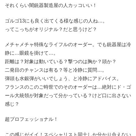
それくらい闇銃器製造屋の人カッコいい！
ゴルゴ13にも良く出てくる様な感じの人ね…。
ってこっちがオリジナル？だと思うけど？
メチャメチャ特殊なライフルのオーダー。でも銃器屋は冷
静に…眼鏡を掛けて…。
距離は？対象は動いている？撃つのは胸か？頭か？
二発目のチャンスは有る？等と冷静に質問…。
弾頭も水銀弾がいいでしょう、と冷静にアドバイス。
フランスのこのご時世でのそのオーダーは…絶対にド・ゴ
ール大統領が対象だって分かっている？けど口に出さない
感じ？
超プロフェッショナル！
この感じがイイ！スペシャリスト同士しか分かり合えない