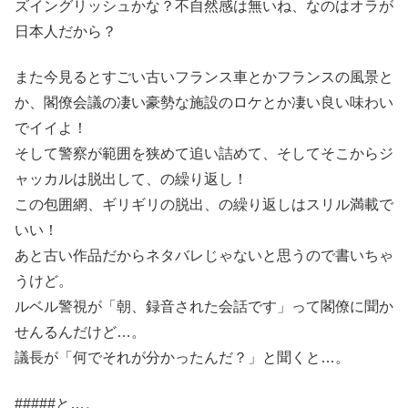
ズイングリッシュかな？不自然感は無いね、なのはオラが
日本人だから？
また今見るとすごい古いフランス車とかフランスの風景と
か、閣僚会議の凄い豪勢な施設のロケとか凄い良い味わい
でイイよ！
そして警察が範囲を狭めて追い詰めて、そしてそこからジ
ャッカルは脱出して、の繰り返し！
この包囲網、ギリギリの脱出、の繰り返しはスリル満載で
いい！
あと古い作品だからネタバレじゃないと思うので書いちゃ
うけど。
ルベル警視が「朝、録音された会話です」って閣僚に聞か
せんるんだけど…。
議長が「何でそれが分かったんだ？」と聞くと…。
#####と…。