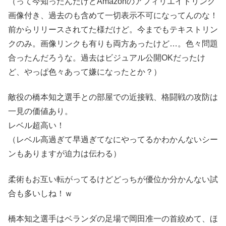
（って今知ったんだけどAmazonのアフィリエイトリンク
画像付き、過去のも含めて一切表示不可になってんのな！
前からリリースされてた様だけど。今までもテキストリン
クのみ。画像リンクも有りも両方あったけど…。色々問題
合ったんだろうな。過去はビジュアル公開OKだったけ
ど、やっぱ色々あって嫌になったとか？）
敵役の橋本知之選手との部屋での近接戦、格闘戦の攻防は
一見の価値あり。
レベル超高い！
（レベル高過ぎて早過ぎてなにやってるかわかんないシー
ンもありますが迫力は伝わる）
柔術もお互い転がってるけどどっちが優位か分かんない試
合も多いしね！ｗ
橋本知之選手はベランダの足場で岡田准一の首絞めて、ほ