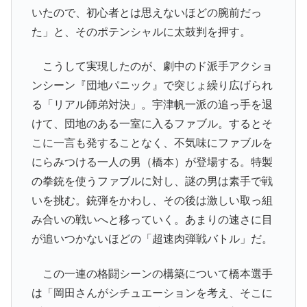
いたので、初心者とは思えないほどの腕前だっ
た」と、そのポテンシャルに太鼓判を押す。
こうして実現したのが、劇中のド派手アクショ
ンシーン『団地パニック』で突じょ繰り広げられ
る「リアル師弟対決」。宇津帆一派の追っ手を退
けて、団地のある一室に入るファブル。するとそ
こに一言も発することなく、不気味にファブルを
にらみつける一人の男（橋本）が登場する。特製
の拳銃を使うファブルに対し、謎の男は素手で戦
いを挑む。銃弾をかわし、その後は激しい取っ組
み合いの戦いへと移っていく。あまりの速さに目
が追いつかないほどの「超速肉弾戦バトル」だ。
この一連の格闘シーンの構築について橋本選手
は「岡田さんがシチュエーションを考え、そこに