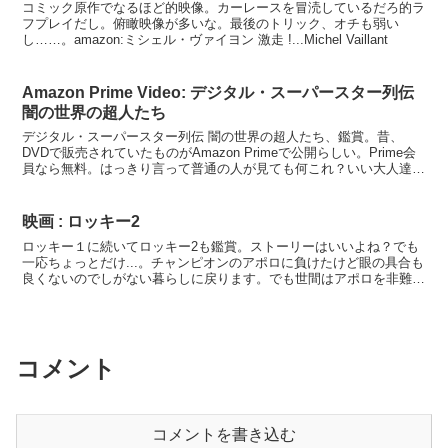
コミック原作でなるほど的映像。カーレースを冒涜しているだろ的ラ
フプレイだし。俯瞰映像が多いな。最後のトリック、オチも弱い
し……。amazon:ミシェル・ヴァイヨン 激走 !...Michel Vaillant
Amazon Prime Video: デジタル・スーパースター列伝
闇の世界の超人たち
デジタル・スーパースター列伝 闇の世界の超人たち、鑑賞。昔、
DVDで販売されていたものがAmazon Primeで公開らしい。Prime会
員なら無料。はっきり言って普通の人が見ても何これ？いい大人達が
超オタクでゲフェゲフェ笑いながら訳分から...
映画 : ロッキー2
ロッキー１に続いてロッキー2も鑑賞。ストーリーはいいよね？でも
一応ちょっとだけ...。チャンピオンのアポロに負けたけど眼の具合も
良くないのでしがない暮らしに戻ります。でも世間はアポロを非難。
無名のボクサーがあれだけいい試合したんだからアポロ...
コメント
コメントを書き込む