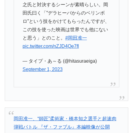
之氏と対決するシーンが素晴らしい。岡
田氏曰く「”デラヒーバからのベリンボ
ロ”という技をかけてもらったんですが、
この技を使った映画は世界でも他にない
と思う」とのこと。
#岡田准一
pic.twitter.com/nZJD4Qe7fl
— タイプ・あ～る (@hitasuraeiga)
September 1, 2023
岡田准一、“師匠”柔術家・橋本知之選手と超速肉
弾戦バトル 『ザ・ファブル』本編映像が公開