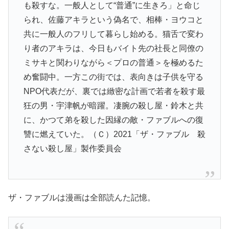
も殺すな。一般人として“普通”に生きろ」と命じ
られ、佐藤アキラという偽名で、相棒・ヨウコと
共に一般人のフリして暮らし始める。猫舌で変わ
り者のアキラは、今日もバイト先の社長と同僚の
ミサキと関わりながら＜プロの普通＞を極めるた
め奮闘中。一方この街では、表向きは子供を守る
NPO代表だが、裏では緻密な計画で若者を殺す最
狂の男・宇津帆が暗躍。凄腕の殺し屋・鈴木と共
に、かつて弟を殺した因縁の敵・ファブルへの復
讐に燃えていた。（Ｃ）2021「ザ・ファブル 殺
さない殺し屋」製作委員会
ザ・ファブルは漫画は全部読んた記憶。