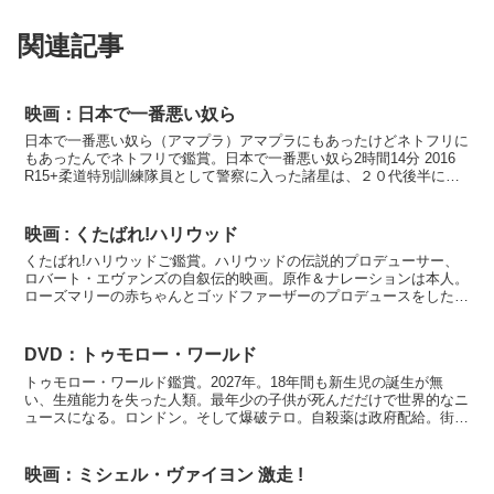
関連記事
映画：日本で一番悪い奴ら
日本で一番悪い奴ら（アマプラ）アマプラにもあったけどネトフリに
もあったんでネトフリで鑑賞。日本で一番悪い奴ら2時間14分 2016
R15+柔道特別訓練隊員として警察に入った諸星は、２０代後半にな
って現場に配属されるが、叩き上げの刑事たちの...
映画 : くたばれ!ハリウッド
くたばれ!ハリウッドご鑑賞。ハリウッドの伝説的プロデューサー、
ロバート・エヴァンズの自叙伝的映画。原作＆ナレーションは本人。
ローズマリーの赤ちゃんとゴッドファーザーのプロデュースをした
人、ぐらいの知識しか無かったのですが。IMDBでロバート...
DVD：トゥモロー・ワールド
トゥモロー・ワールド鑑賞。2027年。18年間も新生児の誕生が無
い、生殖能力を失った人類。最年少の子供が死んだだけで世界的なニ
ュースになる。ロンドン。そして爆破テロ。自殺薬は政府配給。街中
に檻があり人が入れられていて、機動隊が盾を持って人を...
映画：ミシェル・ヴァイヨン 激走 !