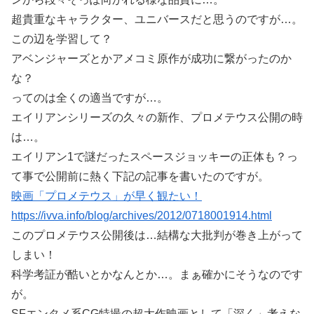
超貴重なキャラクター、ユニバースだと思うのですが…。
この辺を学習して？
アベンジャーズとかアメコミ原作が成功に繋がったのか
な？
ってのは全くの適当ですが…。
エイリアンシリーズの久々の新作、プロメテウス公開の時
は…。
エイリアン1で謎だったスペースジョッキーの正体も？っ
て事で公開前に熱く下記の記事を書いたのですが。
映画「プロメテウス」が早く観たい！
https://ivva.info/blog/archives/2012/0718001914.html
このプロメテウス公開後は…結構な大批判が巻き上がって
しまい！
科学考証が酷いとかなんとか…。まぁ確かにそうなのです
が。
SFエンタメ系CG特撮の超大作映画として「深く」考えな