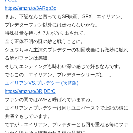
https://amzn.to/3ARqb3c
まぁ、下記なんと言ってもSF映画、SFX、エイリアン、
プレデターファン以外には伝わらないかな。
特殊技量を持った7人が放り出されて。
全く正体不明の謎の敵と戦うことに。
シュワちゃん主演のプレデターの初回映画にも微妙に触れ
る所がファンは感涙。
そしてエンディングも味わい深い感じで好きなんです。
でもこの、エイリアン、プレデターシリーズは…。
エイリアンVS.プレデター (吹替版)
https://amzn.to/3RjDErC
ファンの間ではAVPと呼ばれていますね。
エイリアンとプレデターは同じユニバース？で上記の様に
共演？もしています。
ですが…エイリアン、プレデターとも回を重ねる毎にファ
ンから段々そっぽ向かれる様な品質に…。