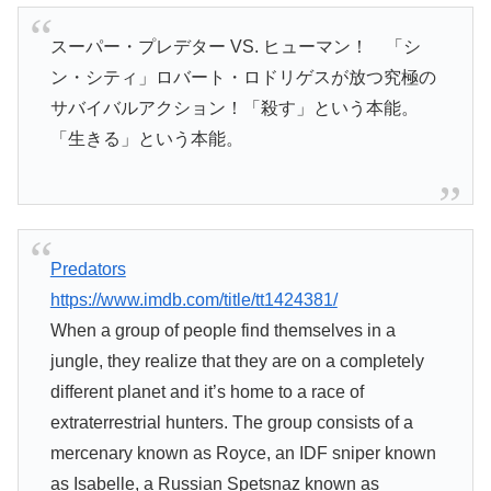
スーパー・プレデター VS. ヒューマン！ 「シ
ン・シティ」ロバート・ロドリゲスが放つ究極の
サバイバルアクション！「殺す」という本能。
「生きる」という本能。
Predators
https://www.imdb.com/title/tt1424381/
When a group of people find themselves in a
jungle, they realize that they are on a completely
different planet and it’s home to a race of
extraterrestrial hunters. The group consists of a
mercenary known as Royce, an IDF sniper known
as Isabelle, a Russian Spetsnaz known as