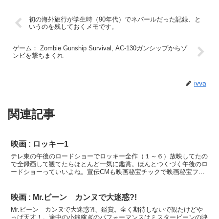
初の海外旅行が学生時（90年代）でネパールだった記録、と
いうのを残しておくメモです。
ゲーム： Zombie Gunship Survival, AC-130ガンシップからゾ
ンビを撃ちまくれ
ivva
関連記事
映画 : ロッキー1
テレ東の午後のロードショーでロッキー全作（１～６）放映してたの
で全録画して観てたらほとんど一気に鑑賞。ほんとつくづく午後のロ
ードショーっていいよね。宣伝CMも映画秘宝チックで映画秘宝ファ
ンにそのまんまアピールでお馬鹿でいいっす！で、ロッキー...
映画 : Mr.ビーン カンヌで大迷惑?!
Mr.ビーン カンヌで大迷惑?!、鑑賞。全く期待しないで観たけどや
っぱ天才！。途中の小銭稼ぎのパフォーマンスはミスタービーンの映