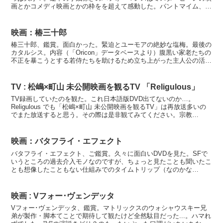
画とかコメディ映画とかの枠をを超えて感動した。パントマイム、ミ
ュージカルの才能を超圧縮、凝縮した感あり。やっぱ天...
映画：椿三十郎
椿三十郎、鑑賞。面白かった。緊迫とユーモアの絶妙な塩梅。最後の
カタルシス。内容（「Oricon」データベースより）腹黒い家老たちの
不正を暴こうとする若侍たちを助けるため立ち上がった主人公の活躍
を描く。出演は三船敏郎、仲代達也ほか。黒澤明監督...
TV : 松嶋×町山 未公開映画を観るTV 「Religulous」
TV録画していたのを観た。これ日本語版DVD出てないのか…。
Religulous でも「松嶋×町山 未公開映画を観るTV」は再放送多いの
でまた放送すると思う。その際は是非観てみてください。宗教
Religeon+バカらしいRidiculous...
映画：バタフライ・エフェクト
バタフライ・エフェクト、ご鑑賞。久々に面白いDVDを見た。SFで
いうところの過去介入モノなのですが、ちょっと見たことも聞いたこ
とも想像したこともない仕組みでのタイムトリップ（なのかな
ぁ？）。タイムパラドクスもうまいこと回避（なのかなぁ？）。...
映画 : Vフォー･ヴェンデッタ
Vフォー･ヴェンデッタ、鑑賞。マトリックスのウォシャウスキー兄
弟が製作・脚本てことで期待して観たけど全然駄目だった...。ハマれ