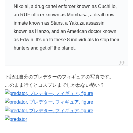
Nikolai, a drug cartel enforcer known as Cuchillo,
an RUF officer known as Mombasa, a death row
inmate known as Stans, a Yakuza assassin
known as Hanzo, and an American doctor known
as Edwin. It’s up to these 8 individuals to stop their
hunters and get off the planet.
下記は自分のプレデターのフィギュアの写真です。
このまま行くとコスプレまでしかねない勢い？